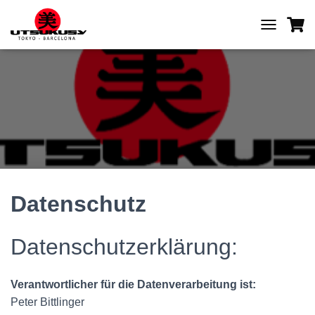
T
O
G
G
L
E
N
A
V
I
G
A
T
Datenschutz
I
O
N
Datenschutzerklärung:
Verantwortlicher für die Datenverarbeitung ist:
Peter Bittlinger