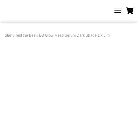
T
O
G
G
Start
/
Test the Best
/ BB Glow Meso Serum Dark Shade 1 x 5 ml
L
E
N
A
V
I
G
A
T
I
O
N