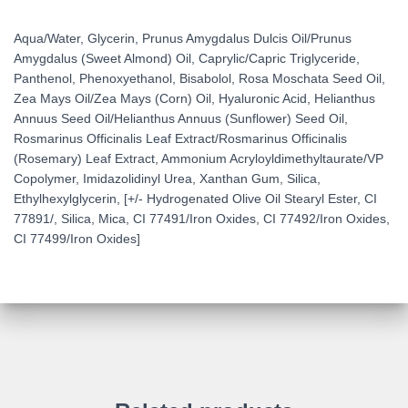
Aqua/Water, Glycerin, Prunus Amygdalus Dulcis Oil/Prunus
Amygdalus (Sweet Almond) Oil, Caprylic/Capric Triglyceride,
Panthenol, Phenoxyethanol, Bisabolol, Rosa Moschata Seed Oil,
Zea Mays Oil/Zea Mays (Corn) Oil, Hyaluronic Acid, Helianthus
Annuus Seed Oil/Helianthus Annuus (Sunflower) Seed Oil,
Rosmarinus Officinalis Leaf Extract/Rosmarinus Officinalis
(Rosemary) Leaf Extract, Ammonium Acryloyldimethyltaurate/VP
Copolymer, Imidazolidinyl Urea, Xanthan Gum, Silica,
Ethylhexylglycerin, [+/- Hydrogenated Olive Oil Stearyl Ester, CI
77891/, Silica, Mica, CI 77491/Iron Oxides, CI 77492/Iron Oxides,
CI 77499/Iron Oxides]