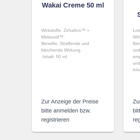
Wakai Creme 50 ml
Wirkstoffe: Zirhafirm™ +
Lot
Melavoid™.
Wir
Benefits: Straffende und
Ben
bleichende Wirkung.
und
Inhalt: 50 ml
emp
und
Inh
Zur Anzeige der Preise
Zu
bitte anmelden bzw.
bi
registrieren
reg