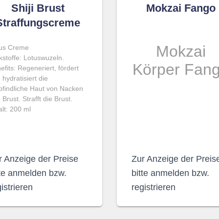
Shiji Brust
Mokzai Fango
Straffungscreme
Mokzai
us Creme
kstoffe: Lotuswuzeln.
Körper Fan
efits: Regeneriert, fördert
 hydratisiert die
findliche Haut von Nacken
 Brust. Strafft die Brust.
alt: 200 ml
r Anzeige der Preise
Zur Anzeige der Preis
tte anmelden bzw.
bitte anmelden bzw.
istrieren
registrieren