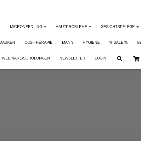
N
MICRONEEDLING
HAUTPROBLEME
GESICHTSPFLEGE
 MASKEN
CO2-THERAPIE
MANN
HYGIENE
% SALE %
B
WEBINARE/SCHULUNGEN
NEWSLETTER
LOGIN