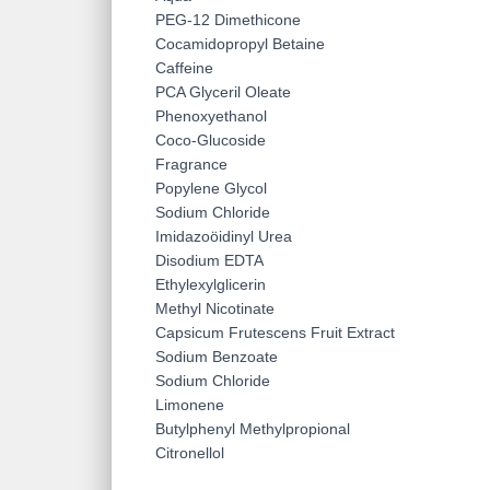
PEG-12 Dimethicone
Cocamidopropyl Betaine
Caffeine
PCA Glyceril Oleate
Phenoxyethanol
Coco-Glucoside
Fragrance
Popylene Glycol
Sodium Chloride
Imidazoöidinyl Urea
Disodium EDTA
Ethylexylglicerin
Methyl Nicotinate
Capsicum Frutescens Fruit Extract
Sodium Benzoate
Sodium Chloride
Limonene
Butylphenyl Methylpropional
Citronellol