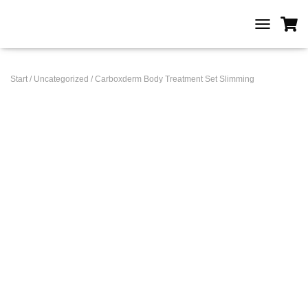
T
O
G
G
Start
/
Uncategorized
/ Carboxderm Body Treatment Set Slimming
L
E
N
A
V
I
G
A
T
I
O
N