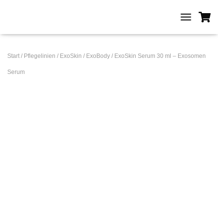
T
O
G
G
Start
/
Pflegelinien
/
ExoSkin / ExoBody
/ ExoSkin Serum 30 ml – Exosomen
L
E
Serum
N
A
V
I
G
A
T
I
O
N