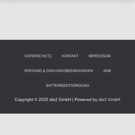
DATENSCHUTZ
KONTAKT
IMPRESSUM
VERSAND & ZAHLUNGSBEDINGUNGEN
AGB
BATTERIEENTSORGUNG
Copyright © 2025 die2 GmbH | Powered by
die2 GmbH
Diese Website benutzt Cookies. Wenn Sie die Website weiter nutzen,
gehen wir von Ihrem Einverständnis aus.
OK