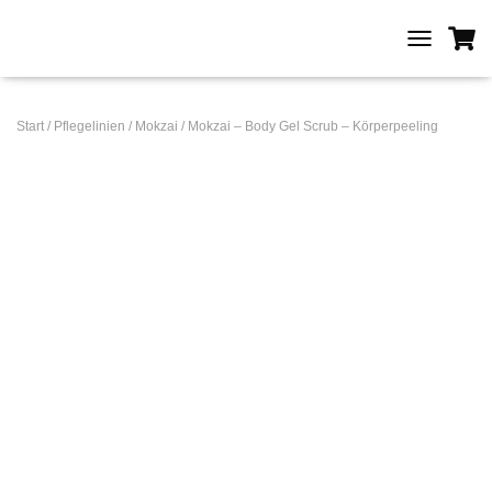
T
O
G
G
Start
/
Pflegelinien
/
Mokzai
/ Mokzai – Body Gel Scrub – Körperpeeling
L
E
N
A
V
I
G
A
T
I
O
N