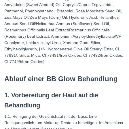
Amygdalus (Sweet Almond) Oil, Caprylic/Capric Triglyceride,
Panthenol, Phenoxyethanol, Bisabolol, Rosa Moschata Seed Oil,
Zea Mays Oil/Zea Mays (Corn) Oil, Hyaluronic Acid, Helianthus
Annuus Seed Oil/Helianthus Annuus (Sunflower) Seed Oil,
Rosmarinus Officinalis Leaf Extract/Rosmarinus Officinalis
(Rosemary) Leaf Extract, Ammonium Acryloyldimethyltaurate/VP
Copolymer, Imidazolidinyl Urea, Xanthan Gum, Silica,
Ethylhexylglycerin, [+/- Hydrogenated Olive Oil Stearyl Ester, CI
77891/, Silica, Mica, CI 77491/Iron Oxides, CI 77492/Iron Oxides,
CI 77499/Iron Oxides]
Ablauf einer BB Glow Behandlung
1. Vorbereitung der Haut auf die
Behandlung
1.1. Reinigung der Gesichtshaut mit der Basic Line
Reinigungsmilch, um Make-up Reste zu beseitigen. Im Anschluss