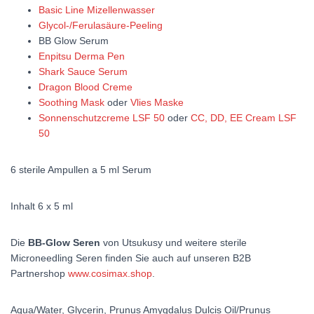
Basic Line Mizellenwasser
Glycol-/Ferulasäure-Peeling
BB Glow Serum
Enpitsu Derma Pen
Shark Sauce Serum
Dragon Blood Creme
Soothing Mask
oder
Vlies Maske
Sonnenschutzcreme LSF 50
oder
CC, DD, EE Cream LSF
50
6 sterile Ampullen a 5 ml Serum
Inhalt 6 x 5 ml
Die
BB-Glow Seren
von Utsukusy und weitere sterile
Microneedling Seren finden Sie auch auf unseren B2B
Partnershop
www.cosimax.shop
.
Aqua/Water, Glycerin, Prunus Amygdalus Dulcis Oil/Prunus