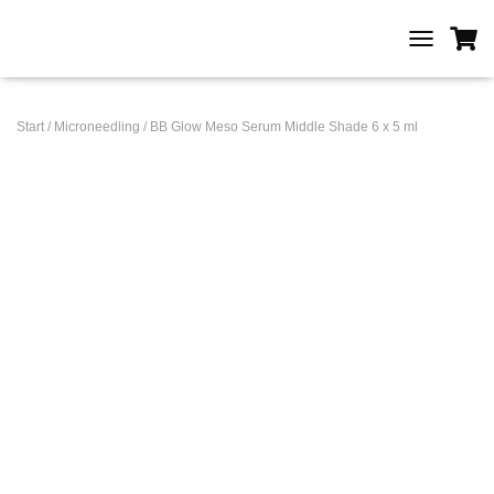
T
O
G
G
Start
/
Microneedling
/ BB Glow Meso Serum Middle Shade 6 x 5 ml
L
E
N
A
V
I
G
A
T
I
O
N