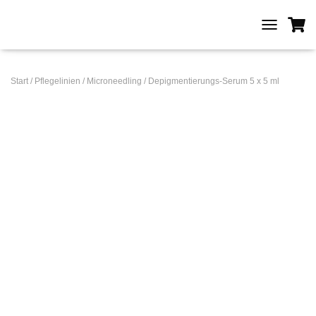
T
O
G
G
Start
/
Pflegelinien
/
Microneedling
/ Depigmentierungs-Serum 5 x 5 ml
L
E
N
A
V
I
G
A
T
I
O
N