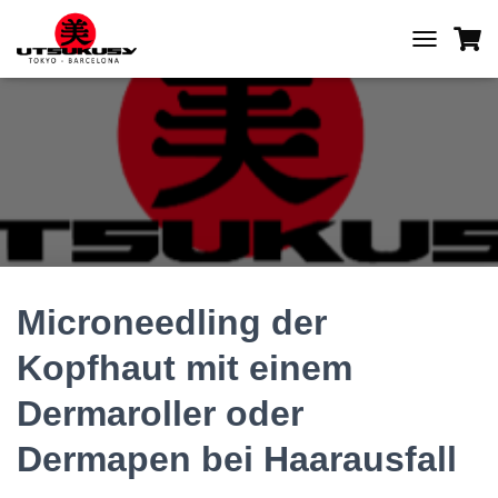
T
O
G
G
L
E
N
A
V
I
G
A
T
Microneedling der
I
O
Kopfhaut mit einem
N
Dermaroller oder
Dermapen bei Haarausfall